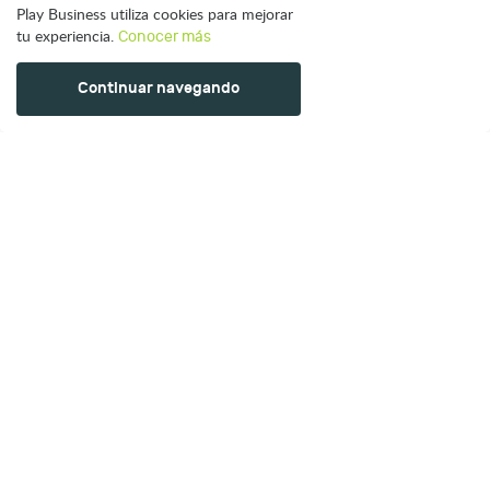
Tracción y Reconocimientos
Play Business utiliza cookies para mejorar
tu experiencia.
Conocer más
Continuar navegando
Snapshot