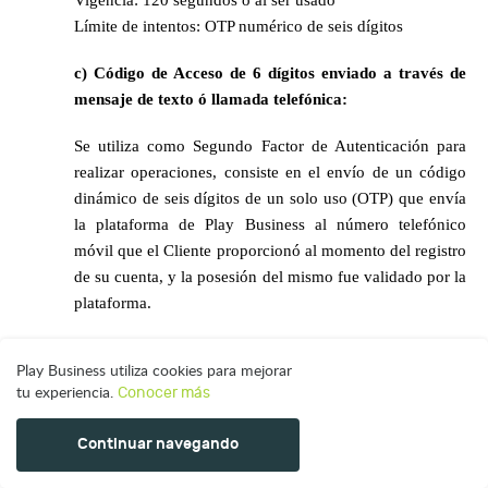
Vigencia: 120 segundos o al ser usado
Límite de intentos: OTP numérico de seis dígitos
c) Código de Acceso de 6 dígitos enviado a través de 
mensaje de texto ó llamada telefónica: 
Se
utiliza como Segundo Factor de Autenticación para 
realizar operaciones, consiste en el envío de un código 
dinámico de seis dígitos de un solo uso (OTP) que envía 
la plataforma de Play Business al número telefónico 
móvil que el Cliente proporcionó al momento del registro 
de su cuenta, y la posesión del mismo fue validado por la 
plataforma.
Uso: Autorización de operaciones
Play Business utiliza cookies para mejorar
Vigencia: 120 segundos o al ser usado
tu experiencia.
Conocer más
Límite de intentos: OTP numérico de seis dígitos
Continuar navegando
Políticas
3. Impedimento para la lectura de información de 
identificación y autenticación en la pantalla del dispositivo de 