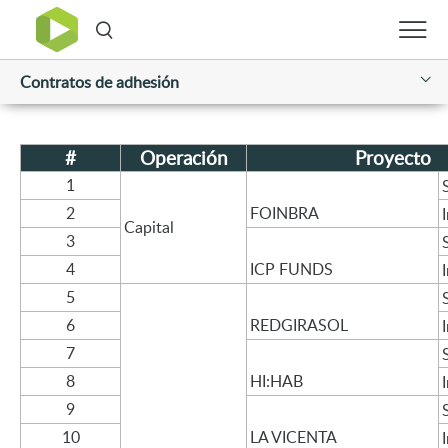
Contratos de adhesión
#
Operación
Proyecto
1
2
FOINBRA
Capital
3
4
ICP FUNDS
5
6
REDGIRASOL
7
8
HI:HAB
9
10
LA VICENTA